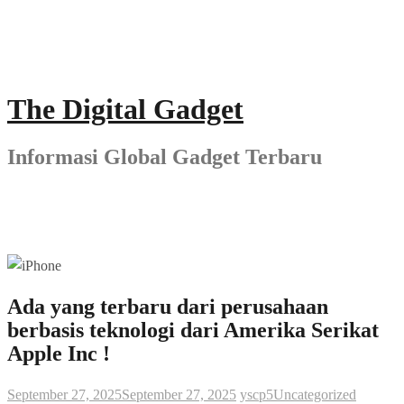
Skip
to
content
The Digital Gadget
Informasi Global Gadget Terbaru
Ada yang terbaru dari perusahaan
berbasis teknologi dari Amerika Serikat
Apple Inc !
September 27, 2025
September 27, 2025
yscp5
Uncategorized