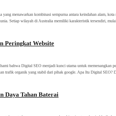
unia yang menawarkan kombinasi sempurna antara keindahan alam, kota 
ia. Setiap wilayah di Australia memiliki karakteristik tersendiri, mula
an Peringkat Website
mahami bahwa Digital SEO menjadi kunci utama untuk memenangkan per
an trafik organik yang stabil dari pihak google. Apa Itu Digital SEO?
an Daya Tahan Baterai