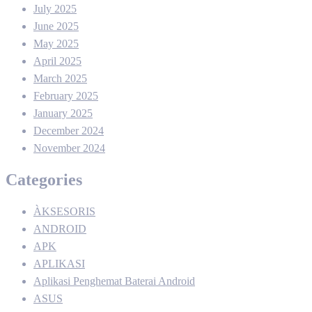
July 2025
June 2025
May 2025
April 2025
March 2025
February 2025
January 2025
December 2024
November 2024
Categories
ÀKSESORIS
ANDROID
APK
APLIKASI
Aplikasi Penghemat Baterai Android
ASUS