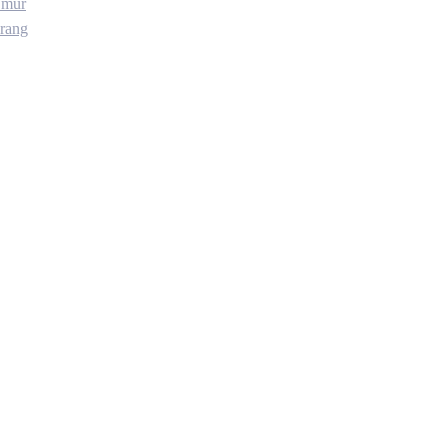
Umur
Orang