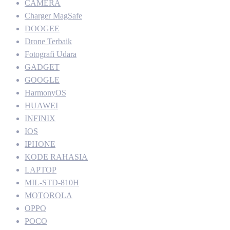
CAMERA
Charger MagSafe
DOOGEE
Drone Terbaik
Fotografi Udara
GADGET
GOOGLE
HarmonyOS
HUAWEI
INFINIX
IOS
IPHONE
KODE RAHASIA
LAPTOP
MIL-STD-810H
MOTOROLA
OPPO
POCO