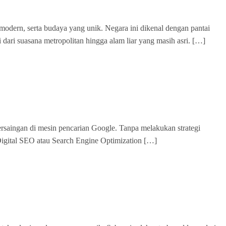
modern, serta budaya yang unik. Negara ini dikenal dengan pantai
i dari suasana metropolitan hingga alam liar yang masih asri. […]
saingan di mesin pencarian Google. Tanpa melakukan strategi
 Digital SEO atau Search Engine Optimization […]