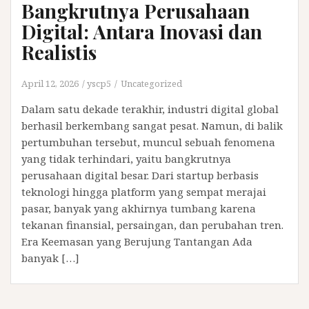
Bangkrutnya Perusahaan
Digital: Antara Inovasi dan
Realistis
April 12, 2026
yscp5
Uncategorized
Dalam satu dekade terakhir, industri digital global
berhasil berkembang sangat pesat. Namun, di balik
pertumbuhan tersebut, muncul sebuah fenomena
yang tidak terhindari, yaitu bangkrutnya
perusahaan digital besar. Dari startup berbasis
teknologi hingga platform yang sempat merajai
pasar, banyak yang akhirnya tumbang karena
tekanan finansial, persaingan, dan perubahan tren.
Era Keemasan yang Berujung Tantangan Ada
banyak […]