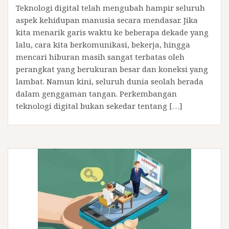
Teknologi digital telah mengubah hampir seluruh
aspek kehidupan manusia secara mendasar. Jika
kita menarik garis waktu ke beberapa dekade yang
lalu, cara kita berkomunikasi, bekerja, hingga
mencari hiburan masih sangat terbatas oleh
perangkat yang berukuran besar dan koneksi yang
lambat. Namun kini, seluruh dunia seolah berada
dalam genggaman tangan. Perkembangan
teknologi digital bukan sekedar tentang […]