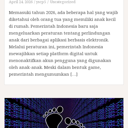
April 24, 2026
yscp5
Uncategorized
Memasuki tahun 2026, ada beberapa hal yang wajib
diketahui oleh orang tua yang memiliki anak kecil
di rumah. Pemerintah Indonesia baru saja
mengeluarkan peraturan tentang perlindungan
anak dari berbagai aplikasi berbasis elektronik.
Melalui peraturan ini, pemerintah Indonesia
mewajibkan setiap platform digital untuk
menonaktifkan akun pengguna yang digunakan
oleh anak-anak. Meski dalam bentuk game,
pemerintah mengumumkan […]