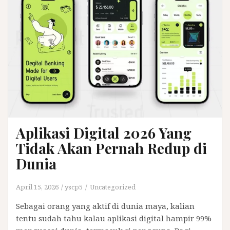
Aplikasi Digital 2026 Yang
Tidak Akan Pernah Redup di
Dunia
April 15, 2026
yscp5
Uncategorized
Sebagai orang yang aktif di dunia maya, kalian
tentu sudah tahu kalau aplikasi digital hampir 99%