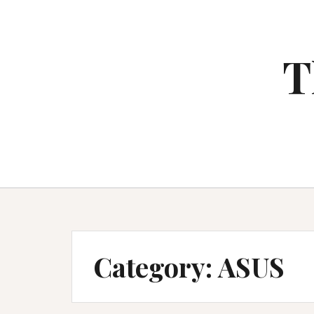
Skip
to
content
T
Category:
ASUS