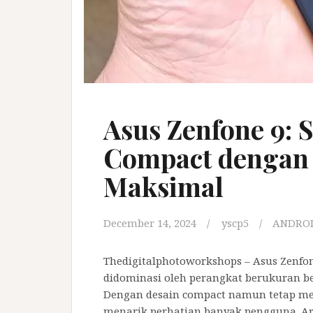
Asus Zenfone 9:
Compact dengan
Maksimal
December 14, 2024
yscp5
ANDRO
Thedigitalphotoworkshops – Asus Zenfo
didominasi oleh perangkat berukuran bes
Dengan desain compact namun tetap me
menarik perhatian banyak pengguna. Ar