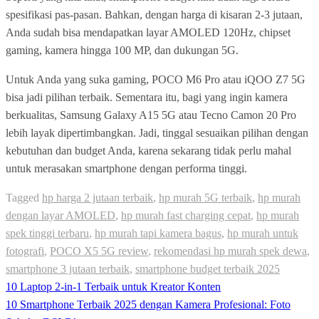
spesifikasi pas-pasan. Bahkan, dengan harga di kisaran 2-3 jutaan,
Anda sudah bisa mendapatkan layar AMOLED 120Hz, chipset
gaming, kamera hingga 100 MP, dan dukungan 5G.
Untuk Anda yang suka gaming, POCO M6 Pro atau iQOO Z7 5G
bisa jadi pilihan terbaik. Sementara itu, bagi yang ingin kamera
berkualitas, Samsung Galaxy A15 5G atau Tecno Camon 20 Pro
lebih layak dipertimbangkan. Jadi, tinggal sesuaikan pilihan dengan
kebutuhan dan budget Anda, karena sekarang tidak perlu mahal
untuk merasakan smartphone dengan performa tinggi.
Tagged
hp harga 2 jutaan terbaik
,
hp murah 5G terbaik
,
hp murah
dengan layar AMOLED
,
hp murah fast charging cepat
,
hp murah
spek tinggi terbaru
,
hp murah tapi kamera bagus
,
hp murah untuk
fotografi
,
POCO X5 5G review
,
rekomendasi hp murah spek dewa
,
smartphone 3 jutaan terbaik
,
smartphone budget terbaik 2025
Post
10 Laptop 2-in-1 Terbaik untuk Kreator Konten
navigation
10 Smartphone Terbaik 2025 dengan Kamera Profesional: Foto