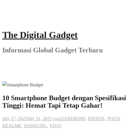
Skip
to
content
The Digital Gadget
Informasi Global Gadget Terbaru
10 Smartphone Budget dengan Spesifikasi
Tinggi: Hemat Tapi Tetap Gahar!
July 27, 2025
July 31, 2025
yscp5
ANDROID
,
INFINIX
,
POCO
,
REALME
,
SAMSUNG
,
VIVO