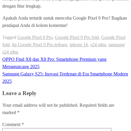
dengan fitur lengkap.
Apakah Anda tertarik untuk mencoba Google Pixel 9 Pro? Bagikan
pendapat Anda di kolom komentar!
Tagged
Google Pixel 9 Pro
,
Google Pixel 9 Pro fold
,
Google Pixel
fold
,
hp Google Pixel 9 Pro terbaru
,
iphone 16
,
s24 ultra
,
samsung
s24 ultra
Post
OPPO Find X8 dan X8 Pro: Smartphone Premium yang
navigation
Mengguncang 2025
Samsung Galaxy S25: Inovasi Terdepan di Era Smartphone Modern
2025
Leave a Reply
Your email address will not be published.
Required fields are
marked
*
Comment
*