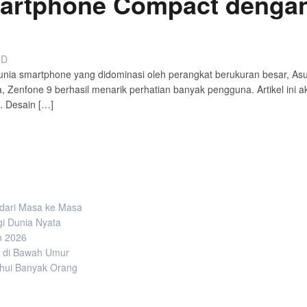
martphone Compact denga
ID
nia smartphone yang didominasi oleh perangkat berukuran besar, Asu
 Zenfone 9 berhasil menarik perhatian banyak pengguna. Artikel in
i. Desain […]
i dari Masa ke Masa
gi Dunia Nyata
on 2026
k di Bawah Umur
tahui Banyak Orang