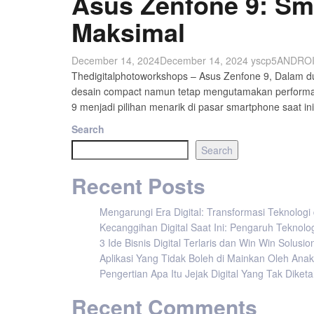
Asus Zenfone 9: S
Maksimal
December 14, 2024
December 14, 2024
yscp5
ANDRO
Thedigitalphotoworkshops – Asus Zenfone 9, Dalam du
desain compact namun tetap mengutamakan performa,
9 menjadi pilihan menarik di pasar smartphone saat in
Search
Search
Recent Posts
Mengarungi Era Digital: Transformasi Teknolog
Kecanggihan Digital Saat Ini: Pengaruh Teknolo
3 Ide Bisnis Digital Terlaris dan Win Win Solusi
Aplikasi Yang Tidak Boleh di Mainkan Oleh Ana
Pengertian Apa Itu Jejak Digital Yang Tak Dike
Recent Comments