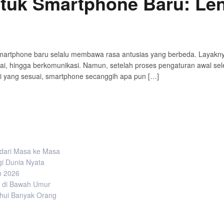
untuk Smartphone Baru: L
 smartphone baru selalu membawa rasa antusias yang berbeda. Layakn
tai, hingga berkomunikasi. Namun, setelah proses pengaturan awal seles
si yang sesuai, smartphone secanggih apa pun […]
i dari Masa ke Masa
gi Dunia Nyata
on 2026
k di Bawah Umur
tahui Banyak Orang